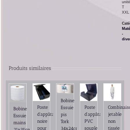
unit
T
XXL
Caté
Maté
-
dive
Produits similaires
Bobine
Poste
Poste
Combinais
Essuie
Bobine
d’appâtage
d’appâtage
jetable
pis
Essuie
noire
PVC
non
Tork
mains
pour
souple
tissée
34x24cm
21x35cm