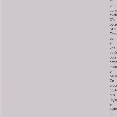
et
en
cons
évolu
C’es
pour
SOF
Fran
est
à
vos
coté
pour
cett
mise
en
oeuv
Ce
produ
conf
aux
régl
en
vigu
a