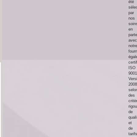
été
séle
par
nos
soin
en
parte
avec
notr
four
égal
certi
ISO
9001
Vers
2008
selo
des
critè
rigo
de
quali
et
de
tarif