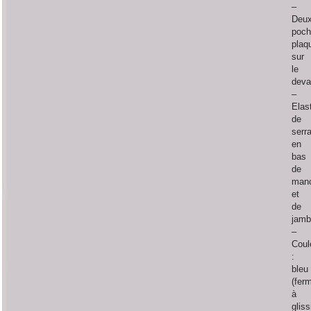
–
Deu
poch
plaq
sur
le
deva
–
Elas
de
serr
en
bas
de
man
et
de
jamb
–
Coul
:
bleu
(fer
à
gliss