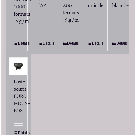
IAA
raticide
blanche
800
1000
formats
formats
19.g/m’
19g/m’
Détails
Détails
Détails
Détails
Détails
Poste
souris
EURO
MOUSE
BOX
Détails