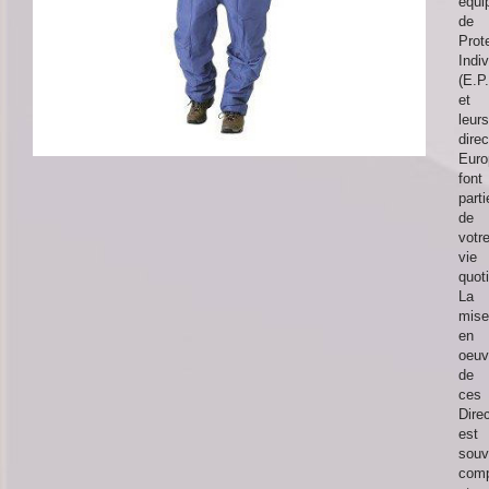
équi
de
Prot
Indiv
(E.P.
et
leurs
direc
Euro
font
parti
de
votr
vie
quot
La
mise
en
oeuv
de
ces
Dire
est
souv
comp