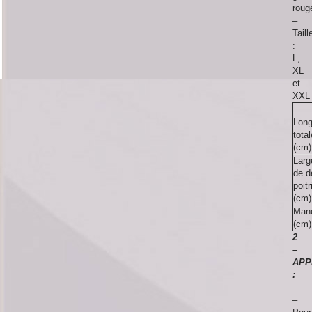
roug
–
Taill
:
L,
XL
et
XXL
Long
total
(cm)
Larg
de d
poitr
(cm)
Man
(cm)
2
–
APP
:
–