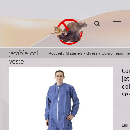
Passer
au
contenu
Combinaison
jetable col
Accueil
/
Matériels - divers
/
Combinaison jet
veste
Co
je
co
ve
Les