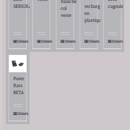
blanche
SERIGRAPHIE
recharges
cagoule
col
en
veste
plastique
Détails
Détails
Détails
Détails
Détails
Poste
Rats
BETA
Détails