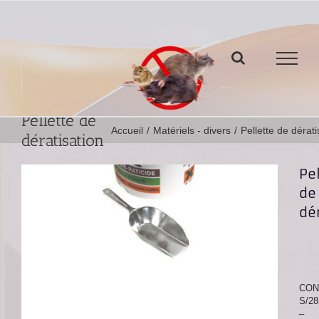
Passer
au
contenu
Pellette de
Accueil
/
Matériels - divers
/
Pellette de dérati
dératisation
Pe
de
dé
CON
S/28
–