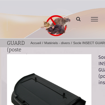
Passer
au
contenu
Socle
INSECT
GUARD
Accueil
/
Matériels - divers
/
Socle INSECT GUARD 
(poste
insectes)
So
IN
GU
(p
in