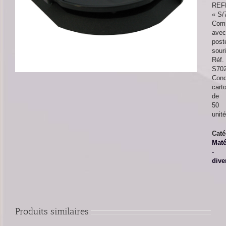
REF
« S/
Comp
avec
post
sour
Réf.
S70
Cond
cart
de
50
unit
Caté
Maté
-
dive
Produits similaires