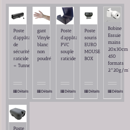
Bobine
Poste
gant
Poste
Poste
Essuie
d’appâtage
Vinyle
d’appâtage
souris
mains
de
blanc
PVC
EURO
20x30cm
sécurité
non
souple
MOUSE
450
raticide
poudré
raticide
BOX
formats
« Tunnel »
2*20g/m’
Détails
Détails
Détails
Détails
Détails
Poste