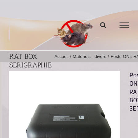
Passer
au
contenu
Poste ONE
RAT BOX
Accueil
/
Matériels - divers
/
Poste ONE R
SERIGRAPHIE
Po
ON
RA
BO
SE