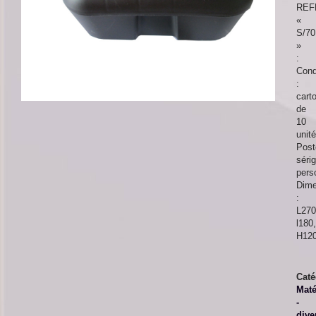
REF
«
S/70
»
:
Cond
:
cart
de
10
unit
Post
sérig
pers
Dime
:
L270
l180,
H12
Caté
Maté
-
dive