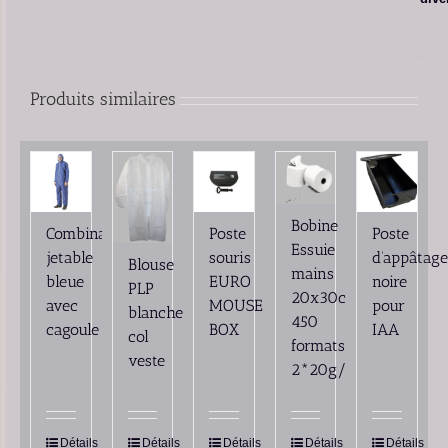
Produits similaires
Bobine
Combinaison
Poste
Poste
Essuie
jetable
souris
d’appâtag
Blouse
mains
bleue
EURO
noire
PLP
20x30cm
avec
MOUSE
pour
blanche
450
cagoule
BOX
IAA
col
formats
veste
2*20g/m’
Détails
Détails
Détails
Détails
Détails